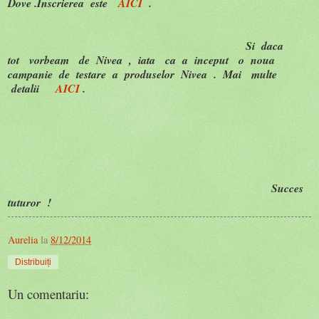
Dove .Inscrierea este
AICI
.
Si daca
tot vorbeam de Nivea , iata ca a inceput o noua
campanie de testare a produselor Nivea . Mai multe
detalii
AICI
.
Succes
tuturor !
Aurelia
la
8/12/2014
Distribuiți
Un comentariu: