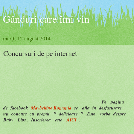
Gânduri care îmi vin
marți, 12 august 2014
Concursuri de pe internet
Pe pagina
de facebook
Maybelline Romania
se afla in desfasurare
un concurs cu premii " delicioase " .Este vorba despre
Baby Lips . Inscrierea este
AICI
.